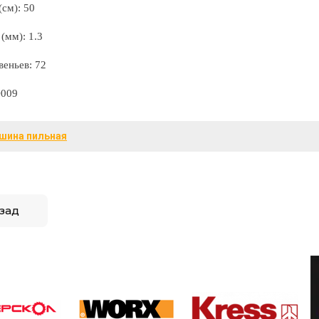
см):
50
(мм):
1.3
веньев:
72
009
шина пильная
зад