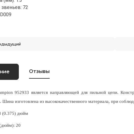
 (мм): 1.3
 звеньев: 72
 D009
едыдущий
Отзывы
ние
on 952933 является направляющей для пильной цепи. Констру
. Шина изготовлена из высококачественного материала, при соблюд
8 (0.375) дюйм
(дюйм):
20