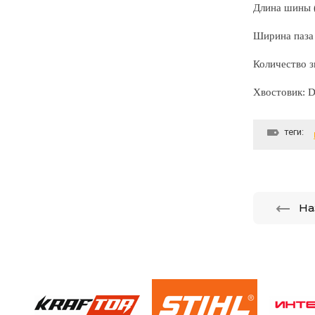
Длина шины (
Ширина паза 
Количество з
Хвостовик:
D
теги:
На