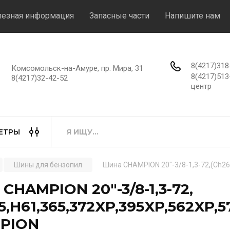
езная информация
Запасные части
Напишите нам
8(4217)31
Комсомольск-на-Амуре, пр. Мира, 31
8(4217)51
8(4217)32-42-52
центр
ЕТРЫ
Шины для бензопил
Шина CHAMPION 20"-3/8-1,3-72,(Ch2
CHAMPION 20"-3/8-1,3-72,
5,H61,365,372XP,395XP,562XP,
PION