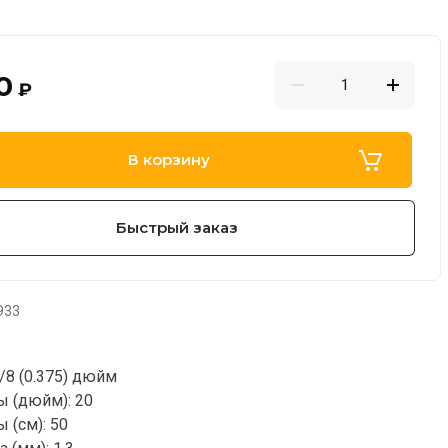
0
₽
В корзину
Быстрый заказ
933
/8 (0.375) дюйм
 (дюйм): 20
 (см): 50