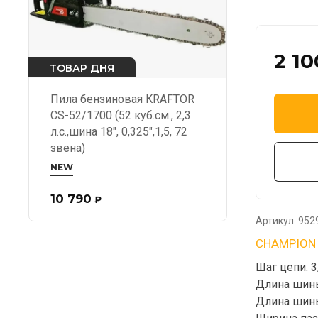
2 10
ТОВАР ДНЯ
Пила бензиновая KRAFTOR
CS-52/1700 (52 куб.см., 2,3
л.с.,шина 18", 0,325",1,5, 72
звена)
NEW
10 790
₽
Артикул:
952
CHAMPION
Шаг цепи: 3
Длина шины
Длина шины