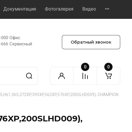
Документация
Фотогалерея
Видео
•••
8-000 Офис
Обратный звонок
3-666 Сервисный
0
0
65,H61,365,372XP,395XP,562XP,576XP,200SLHD009), CHAMPION
576XP,200SLHD009),