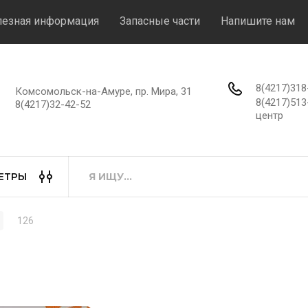
езная информация
Запасные части
Напишите нам
8(4217)31
Комсомольск-на-Амуре, пр. Мира, 31
8(4217)51
8(4217)32-42-52
центр
ЕТРЫ
126