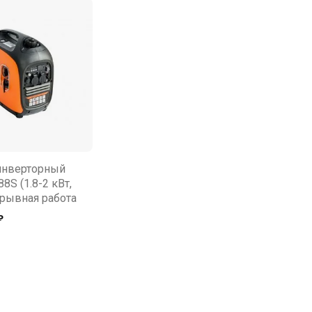
инверторный
188S (1.8-2 кВт,
ерывная работа
₽