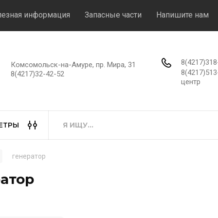
езная информация
Запасные части
Напишите нам
8(4217)31
Комсомольск-на-Амуре, пр. Мира, 31
8(4217)51
8(4217)32-42-52
центр
ЕТРЫ
генератор
атор